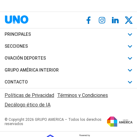
PRINCIPALES
Últimas Noticias
SECCIONES
Política
Horóscopo
OVACIÓN DEPORTES
Sociedad
Motores
Fútbol
GRUPO AMÉRICA INTERIOR
Policiales
Recetas
Mundial
Canal 7 en Vivo
CONTACTO
Judiciales
Trucos caseros
Automovilismo
Radio Nihuil
Acerca de Nosotros
Economia
Políticas de Privacidad
Términos y Condiciones
Series y Películas
Rugby
FM UNA
Contactanos
Decálogo ético de IA
Edictos y Solicitadas
Tenis
Radio Brava
Newsletter
Básquet
© Copyright 2026 GRUPO AMERICA – Todos los derechos
San Juan 8
reservados
Boxeo