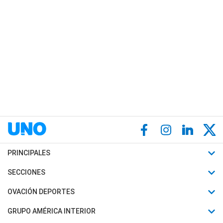
PRINCIPALES
Últimas Noticias
SECCIONES
Política
Horóscopo
OVACIÓN DEPORTES
Sociedad
Motores
Fútbol
GRUPO AMÉRICA INTERIOR
Policiales