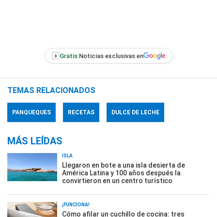
+
Gratis:
Noticias exclusivas en
TEMAS RELACIONADOS
PANQUEQUES
RECETAS
DULCE DE LECHE
MÁS LEÍDAS
ISLA
Llegaron en bote a una isla desierta de
América Latina y 100 años después la
convirtieron en un centro turístico
¡FUNCIONA!
Cómo afilar un cuchillo de cocina: tres