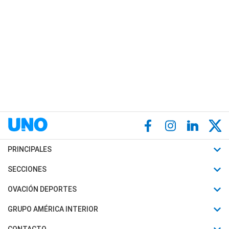
PRINCIPALES
Últimas Noticias
SECCIONES
Política
Horóscopo
OVACIÓN DEPORTES
Sociedad
Motores
Fútbol
GRUPO AMÉRICA INTERIOR
Policiales
Recetas
Mundial
Canal 7 en Vivo