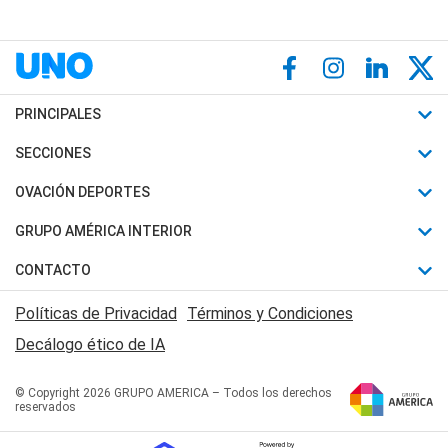
PRINCIPALES
Últimas Noticias
SECCIONES
Política
Horóscopo
OVACIÓN DEPORTES
Sociedad
Motores
Fútbol
GRUPO AMÉRICA INTERIOR
Policiales
Recetas
Mundial
Canal 7 en Vivo
CONTACTO
Judiciales
Trucos caseros
Automovilismo
Radio Nihuil
Acerca de Nosotros
Economia
Políticas de Privacidad
Términos y Condiciones
Series y Películas
Rugby
FM UNA
Contactanos
Decálogo ético de IA
Edictos y Solicitadas
Tenis
Radio Brava
Newsletter
Básquet
© Copyright 2026 GRUPO AMERICA – Todos los derechos
San Juan 8
reservados
Boxeo