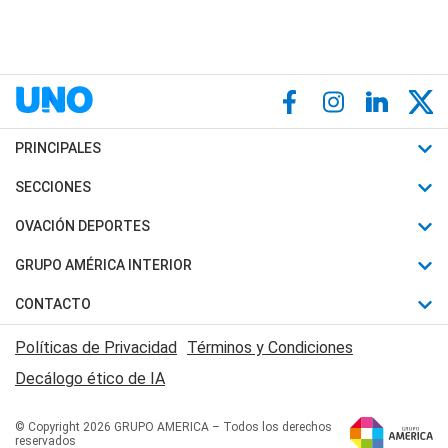
PRINCIPALES
Últimas Noticias
SECCIONES
Política
Horóscopo
OVACIÓN DEPORTES
Sociedad
Motores
Fútbol
GRUPO AMÉRICA INTERIOR
Policiales
Recetas
Mundial
Canal 7 en Vivo
CONTACTO
Judiciales
Trucos caseros
Automovilismo
Radio Nihuil
Acerca de Nosotros
Economia
Políticas de Privacidad
Términos y Condiciones
Series y Películas
Rugby
FM UNA
Contactanos
Decálogo ético de IA
Edictos y Solicitadas
Tenis
Radio Brava
Newsletter
Básquet
© Copyright 2026 GRUPO AMERICA – Todos los derechos
San Juan 8
reservados