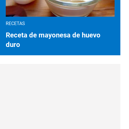
RECETAS
Receta de mayonesa de huevo
duro