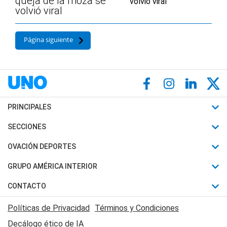
queja de la moza se
volvió viral
Página siguiente
PRINCIPALES
Últimas Noticias
SECCIONES
Política
Horóscopo
OVACIÓN DEPORTES
Sociedad
Motores
Fútbol
GRUPO AMÉRICA INTERIOR
Policiales
Recetas
Mundial
Canal 7 en Vivo
CONTACTO
Judiciales
Trucos caseros
Automovilismo
Radio Nihuil
Acerca de Nosotros
Economia
Políticas de Privacidad
Términos y Condiciones
Series y Películas
Rugby
FM UNA
Contactanos
Decálogo ético de IA