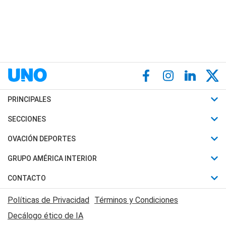
PRINCIPALES
Últimas Noticias
SECCIONES
Política
Horóscopo
OVACIÓN DEPORTES
Sociedad
Motores
Fútbol
GRUPO AMÉRICA INTERIOR
Policiales
Recetas
Mundial
Canal 7 en Vivo
CONTACTO
Judiciales
Trucos caseros
Automovilismo
Radio Nihuil
Acerca de Nosotros
Economia
Políticas de Privacidad
Términos y Condiciones
Series y Películas
Rugby
FM UNA
Contactanos
Decálogo ético de IA
Edictos y Solicitadas
Tenis
Radio Brava