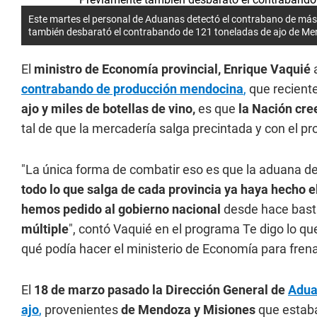
Este martes el personal de Aduanas detectó el contrabano de más
también desbarató el contrabando de 121 toneladas de ajo de Me
El
ministro de Economía provincial, Enrique Vaquié
a
contrabando de producción mendocina
,
que reciente
ajo y miles de botellas de vino,
es que
la Nación cre
tal de que la mercadería salga precintada y con el p
"La única forma de combatir eso es que la aduana de
todo lo que salga de cada provincia ya haya hecho e
hemos pedido al gobierno nacional
desde hace bast
múltiple
", contó Vaquié en el programa Te digo lo qu
qué podía hacer el ministerio de Economía para fren
El
18 de marzo pasado la Dirección General de
Adua
ajo
,
provenientes
de Mendoza y Misiones
que esta