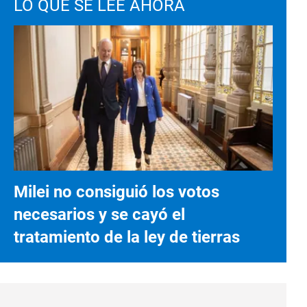
LO QUE SE LEE AHORA
Milei no consiguió los votos
necesarios y se cayó el
tratamiento de la ley de tierras