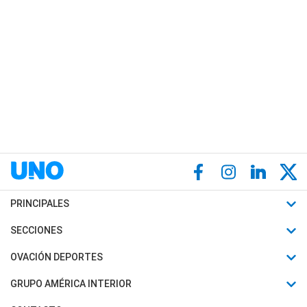
PRINCIPALES
Últimas Noticias
SECCIONES
Política
Horóscopo
OVACIÓN DEPORTES
Sociedad
Motores
Fútbol
GRUPO AMÉRICA INTERIOR
Policiales
Recetas
Mundial