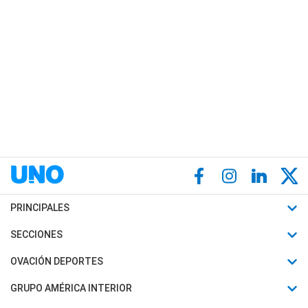
PRINCIPALES
Últimas Noticias
SECCIONES
Política
Horóscopo
OVACIÓN DEPORTES
Sociedad
Motores
Fútbol
GRUPO AMÉRICA INTERIOR
Policiales
Recetas