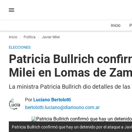
Inicio
P
Inicio
Política
Javier Milei
ELECCIONES
Patricia Bullrich confi
Milei en Lomas de Za
La ministra Patricia Bullrich dio detalles de l
Por
Luciano Bertolotti
bertolotti.luciano@diariouno.com.ar
Patricia Bullrich confirmó que hay un detenido por el ataque a Ja