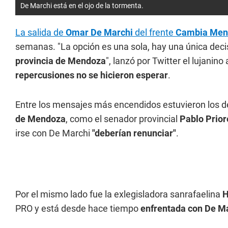
De Marchi está en el ojo de la tormenta.
La salida de
Omar De Marchi
del frente
Cambia Men
semanas. "La opción es una sola, hay una única decis
provincia de Mendoza
", lanzó por Twitter el lujani
repercusiones no se hicieron esperar
.
Entre los mensajes más encendidos estuvieron los 
de Mendoza
, como el senador provincial
Pablo Prior
irse con De Marchi
"deberían renunciar"
.
Por el mismo lado fue la exlegisladora sanrafaelina
H
PRO y está desde hace tiempo
enfrentada con De M