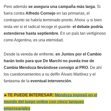
Pero además
se asegura una campaña más larga
. Si
fuera contra
Alfredo Cornejo
en las primarias, el
contrapunto se habría terminado pronto. Ahora -y si bien
resta ver si el radical recoge el guante-
el debate podría
extenderse hasta septiembre
. En un país tan vertiginoso
como Argentina, es una eternidad.
Desde la vereda de enfrente,
en Juntos por el Cambio
harán todo para que De Marchi no pueda irse de
Cambia Mendoza llevándose consigo al PRO
. De ahí
los cuestionamientos a su delfín Álvaro Martínez y el
fantasma de la
eventual intervención
.
►TE PUEDE INTERESAR:
Mendoza ingresó en el
mundo del juego online con cinco tanques
empresariales