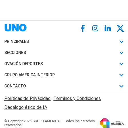
PRINCIPALES
Últimas Noticias
SECCIONES
Política
Horóscopo
OVACIÓN DEPORTES
Sociedad
Motores
Fútbol
GRUPO AMÉRICA INTERIOR
Policiales
Recetas
Mundial
Canal 7 en Vivo
CONTACTO
Judiciales
Trucos caseros
Automovilismo
Radio Nihuil
Acerca de Nosotros
Economia
Políticas de Privacidad
Términos y Condiciones
Series y Películas
Rugby
FM UNA
Contactanos
Decálogo ético de IA
Edictos y Solicitadas
Tenis
Radio Brava
Newsletter
Básquet
© Copyright 2026 GRUPO AMERICA – Todos los derechos
San Juan 8
reservados