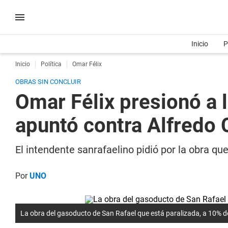
Inicio
P
Inicio
Política
Omar Félix
OBRAS SIN CONCLUIR
Omar Félix presionó a 
apuntó contra Alfredo 
El intendente sanrafaelino pidió por la obra q
Por
UNO
La obra del gasoducto de San Rafael que está paralizada, a 10% d