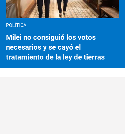
POLÍTICA
Milei no consiguió los votos
necesarios y se cayó el
tratamiento de la ley de tierras