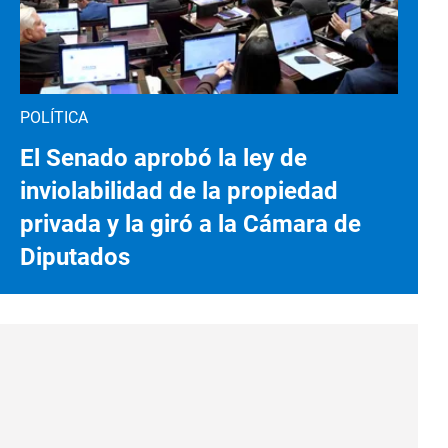
POLÍTICA
El Senado aprobó la ley de
inviolabilidad de la propiedad
privada y la giró a la Cámara de
Diputados