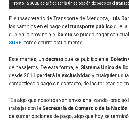
Pronto, la SUBE dejará de ser la única opción de pago en el transpo
El subsecretario de Transporte de Mendoza,
Luis Bo
los cambios en el pago del
transporte público
que la 
que en la provincia el
boleto
se pueda pagar con cualqu
SUBE
, como ocurre actualmente.
Este martes, un
decreto
que se publicó en el
Boletín 
de pasajeros. De esta forma, el
Sistema Único de Bol
desde 2011
perderá la exclusividad
y cualquier usua
contactless o pago sin contacto, de las tarjetas de cr
"Es algo que nosotros veníamos analizando -precisó
trabajar con la
Secretaría de Comercio de la Nación
de sumar opciones de pago, algo que hoy se terminó 