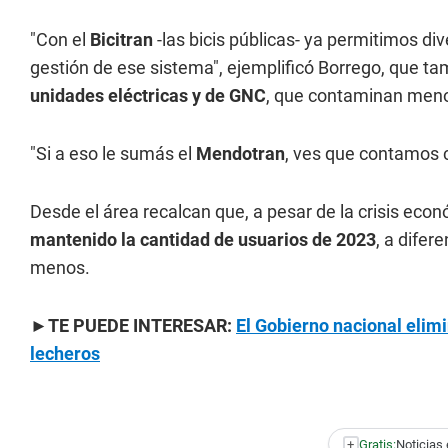
"Con el
Bicitran
-las bicis públicas- ya permitimos d
gestión de ese sistema", ejemplificó Borrego, que ta
unidades eléctricas y de GNC
, que contaminan men
"Si a eso le sumás el
Mendotran
, ves que contamos c
Desde el área recalcan que, a pesar de la crisis eco
mantenido la cantidad de usuarios de 2023
, a dife
menos.
►TE PUEDE INTERESAR:
El Gobierno nacional elim
lecheros
+
Gratis:
Noticias 