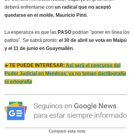
deberá enfrentarse con
un radical que no aceptó
quedarse en el molde, Mauricio Pinti
.
La esperanza es que las
PASO
podrían "poner en línea los
patitos". Se sabrá pronto:
el 30 de abril se vota en Maipú
y el 11 de junio en Guaymallén
.
►TE PUEDE INTERESAR:
Así será el concurso del
Poder Judicial en Mendoza: ya no toman dactilografía
ni ortografía