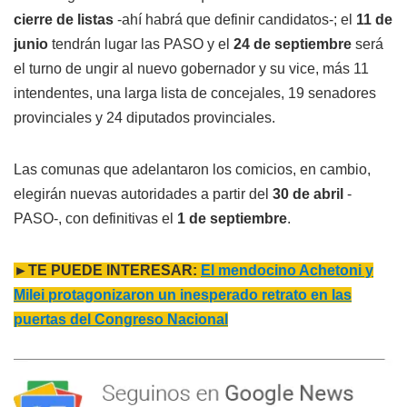
cierre de listas
-ahí habrá que definir candidatos-; el
11 de
junio
tendrán lugar las PASO y el
24 de septiembre
será
el turno de ungir al nuevo gobernador y su vice, más 11
intendentes, una larga lista de concejales, 19 senadores
provinciales y 24 diputados provinciales.
Las comunas que adelantaron los comicios, en cambio,
elegirán nuevas autoridades a partir del
30 de abril
-
PASO-, con definitivas el
1 de septiembre
.
►TE PUEDE INTERESAR:
El mendocino Achetoni y
Milei protagonizaron un inesperado retrato en las
puertas del Congreso Nacional