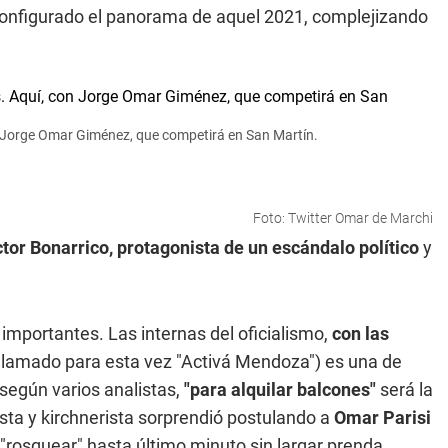
onfigurado el panorama de aquel 2021, complejizando
 Jorge Omar Giménez, que competirá en San Martín.
Foto: Twitter Omar de Marchi
tor Bonarrico, protagonista de un escándalo político
y
importantes. Las internas del oficialismo,
con las
l
lamado para esta vez "Activá Mendoza") es una de
según varios analistas,
"para alquilar balcones"
será la
sta y kirchnerista sorprendió postulando a
Omar Parisi
 "rosquear" hasta último minuto sin largar prenda.