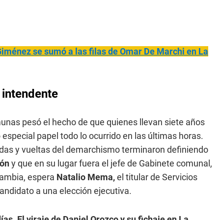
Giménez se sumó a las filas de Omar De Marchi en La
 intendente
nas pesó el hecho de que quienes llevan siete años
especial papel todo lo ocurrido en las últimas horas.
idas y vueltas del demarchismo terminaron definiendo
ión
y que en su lugar fuera el jefe de Gabinete comunal,
Cambia, espera
Natalio Mema,
el titular de Servicios
candidato a una elección ejecutiva.
as. El viraje de Daniel Orozco y su fichaje en La