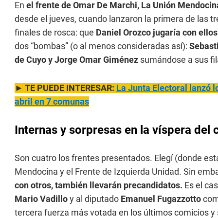
En
el frente de Omar De Marchi, La Unión Mendocin
desde el jueves, cuando lanzaron la primera de las t
finales de rosca: que
Daniel Orozco jugaría con ello
dos “bombas” (o al menos consideradas así):
Sebast
de Cuyo y Jorge Omar Giménez
sumándose a sus fila
► TE PUEDE INTERESAR:
La Junta Electoral lanzó 
abril en 7 comunas
Internas y sorpresas en la víspera del 
Son cuatro los frentes presentados. Elegí (donde e
Mendocina y el Frente de Izquierda Unidad. Sin emb
con otros, también llevarán precandidatos.
Es el cas
Mario Vadillo
y al diputado
Emanuel Fugazzotto
com
tercera fuerza más votada en los últimos comicios y