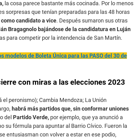
a,
la cosa parece bastante más cocinada. Por lo menos
res sorpresas que tenían preparadas para las 48 horas
s como candidato a vice
. Después sumaron sus otras
ián Bragagnolo bajándose de la candidatura en Luján
s para competir por la intendencia de San Martín.
los modelos de Boleta Única para las PASO del 30 de
cierre con miras a las elecciones 2023
stá el peronismo); Cambia Mendoza; La Unión
argo,
habrá más partidos que, sin conformar uniones
o del
Partido Verde,
por ejemplo, que ya anunció a
o su fórmula para apuntar al Barrio Cívico. Fueron la
 se entusiasman con volver a estar en ese podio,