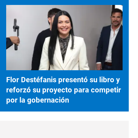
Flor Destéfanis presentó su libro y
reforzó su proyecto para competir
por la gobernación