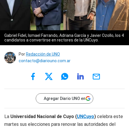
Gabriel Fidel, Ismael Farrando, Adriana García y Javier Ozollo, los 4
candidatos a convertirse en rectores de la UNCuyo.
Por
Redacción de UNO
contacto@diariouno.com.ar
Agregar Diario UNO en
La
Universidad Nacional de Cuyo
(
UNCuyo
)
celebra este
martes sus elecciones para renovar las autoridades del