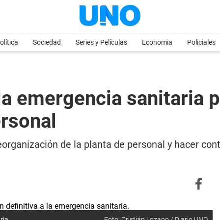
olítica
Sociedad
Series y Películas
Economia
Policiales
 la emergencia sanitaria 
ersonal
organización de la planta de personal y hacer contr
ria.
Foto: Cristián Lozano / Diario UNO