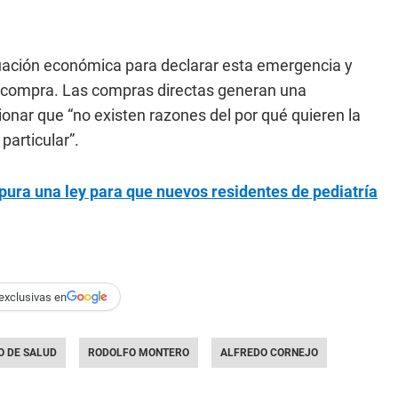
ituación económica para declarar esta emergencia y
na compra. Las compras directas generan una
cionar que “no existen razones del por qué quieren la
particular”.
ura una ley para que nuevos residentes de pediatría
exclusivas en
O DE SALUD
RODOLFO MONTERO
ALFREDO CORNEJO