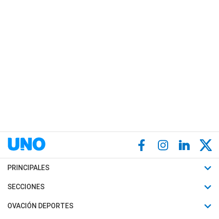
PRINCIPALES
Últimas Noticias
SECCIONES
Política
Horóscopo
OVACIÓN DEPORTES
Sociedad