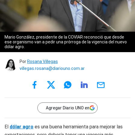
Mario González, presidente de la COVIAR reconoció que desde
ese organismo van a pedir una prórroga de la vigencia del nuevo
dólar agro.
Por
Rosana Villegas
villegas.rosana@diariouno.com.ar
Agregar Diario UNO en
El
dólar agro
es una buena herramienta para mejorar las
exportaciones, pero debería tener una vigencia más