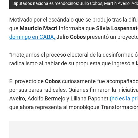
Diputados nacionales mendocinos: Julio Cobos, Martín Aveiro, Ado
Motivado por el escándalo que se produjo tras la difusi
que
Mauricio Macri i
nformaba que
Silvia Lospennat
domingo en CABA,
Julio Cobos
presentó un proyecto 
“Protejamos el proceso electoral de la desinformación
radicalismo al hablar de su propuesta que ingresó a 
El proyecto de
Cobos
curiosamente fue acompañado p
por sus pares radicales. Quienes firmaron la iniciati
Aveiro, Adolfo Bermejo y Liliana Paponet
(no es la p
que ahora representa al monoblqoue Transformació