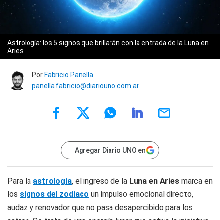
Astrología: los 5 signos que brillarán con la entrada de la Luna en
Aries
Por
Fabricio Panella
panella.fabricio@diariouno.com.ar
Agregar Diario UNO en
Para la
astrología
, el ingreso de la
Luna en Aries
marca en
los
signos del zodiaco
un impulso emocional directo,
audaz y renovador que no pasa desapercibido para los