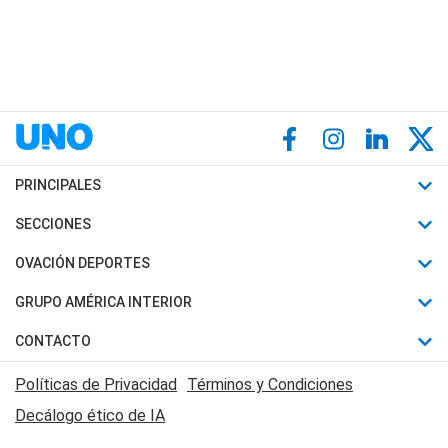
PRINCIPALES
Últimas Noticias
SECCIONES
Política
Horóscopo
OVACIÓN DEPORTES
Sociedad
Motores
Fútbol
GRUPO AMÉRICA INTERIOR
Policiales
Recetas
Mundial
Canal 7 en Vivo
CONTACTO
Judiciales
Trucos caseros
Automovilismo
Radio Nihuil
Acerca de Nosotros
Economia
Políticas de Privacidad
Términos y Condiciones
Series y Películas
Rugby
FM UNA
Contactanos
Decálogo ético de IA
Edictos y Solicitadas
Tenis
Radio Brava
Newsletter