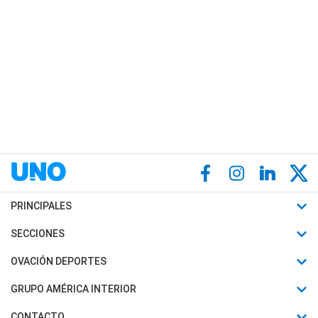
PRINCIPALES
Últimas Noticias
SECCIONES
Política
Horóscopo
OVACIÓN DEPORTES
Sociedad
Motores
Fútbol
GRUPO AMÉRICA INTERIOR
Policiales
Recetas
Mundial
Canal 7 en Vivo
CONTACTO