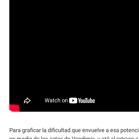
Para graficar la dificultad que envuelve a esa potenci
en medio de los actos de Vendimia, y ató el retraso a