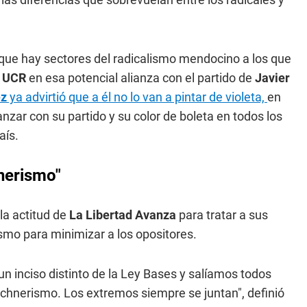
o que hay sectores del radicalismo mendocino a los que
a
UCR
en esa potencial alianza con el partido de
Javier
ez
ya advirtió que a él no lo van a pintar de violeta,
en
vanzar con su partido y su color de boleta en todos los
aís.
hnerismo"
a actitud de
La Libertad Avanza
para tratar a sus
ismo para minimizar a los opositores.
un inciso distinto de la Ley Bases y salíamos todos
rchnerismo. Los extremos siempre se juntan", definió