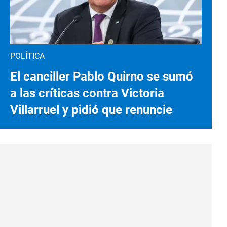
POLÍTICA
El canciller Pablo Quirno se sumó
a las críticas contra Victoria
Villarruel y pidió que renuncie