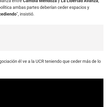
lianza entre
Cambia Mendoza
y
La Libertad Avanza
,
olítica ambas partes deberían ceder espacios y
 cediendo
", insistió.
egociación él ve a la UCR teniendo que ceder más de lo