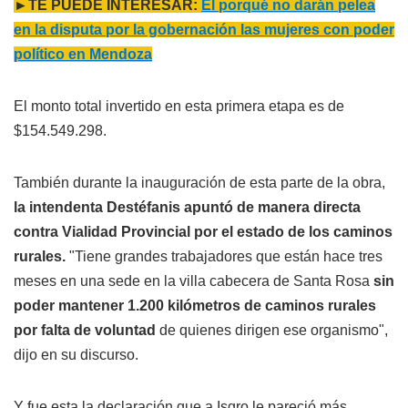
►TE PUEDE INTERESAR:
El porqué no darán pelea
en la disputa por la gobernación las mujeres con poder
político en Mendoza
El monto total invertido en esta primera etapa es de
$154.549.298.
También durante la inauguración de esta parte de la obra,
la intendenta Destéfanis apuntó de manera directa
contra Vialidad Provincial por el estado de los caminos
rurales.
"Tiene grandes trabajadores que están hace tres
meses en una sede en la villa cabecera de Santa Rosa
sin
poder mantener 1.200 kilómetros de caminos rurales
por falta de voluntad
de quienes dirigen ese organismo",
dijo en su discurso.
Y fue esta la declaración que a Isgro le pareció más