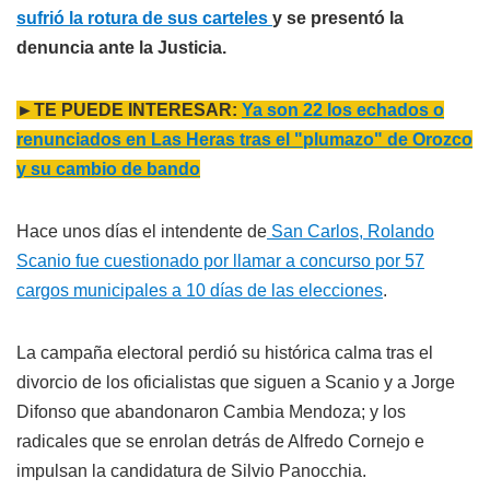
sufrió la rotura de sus carteles
y se presentó la
denuncia ante la Justicia.
►TE PUEDE INTERESAR:
Ya son 22 los echados o
renunciados en Las Heras tras el "plumazo" de Orozco
y su cambio de bando
Hace unos días el intendente de
San Carlos, Rolando
Scanio fue cuestionado por llamar a concurso por 57
cargos municipales a 10 días de las elecciones
.
La campaña electoral perdió su histórica calma tras el
divorcio de los oficialistas que siguen a Scanio y a Jorge
Difonso que abandonaron Cambia Mendoza; y los
radicales que se enrolan detrás de Alfredo Cornejo e
impulsan la candidatura de Silvio Panocchia.