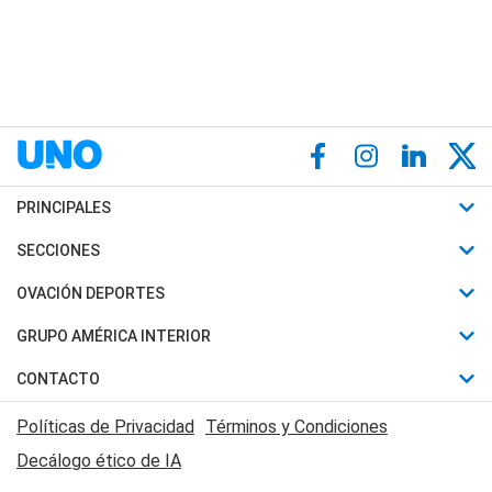
PRINCIPALES
Últimas Noticias
SECCIONES
Política
Horóscopo
OVACIÓN DEPORTES
Sociedad
Motores
Fútbol
GRUPO AMÉRICA INTERIOR
Policiales
Recetas
Mundial
Canal 7 en Vivo
CONTACTO
Judiciales
Trucos caseros
Automovilismo
Radio Nihuil
Acerca de Nosotros
Economia
Políticas de Privacidad
Términos y Condiciones
Series y Películas
Rugby
FM UNA
Contactanos
Decálogo ético de IA
Edictos y Solicitadas
Tenis
Radio Brava
Newsletter