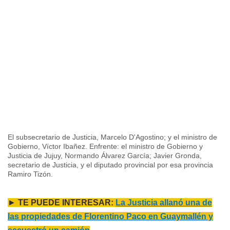
El subsecretario de Justicia, Marcelo D'Agostino; y el ministro de
Gobierno, Víctor Ibañez. Enfrente: el ministro de Gobierno y
Justicia de Jujuy, Normando Álvarez García; Javier Gronda,
secretario de Justicia, y el diputado provincial por esa provincia
Ramiro Tizón.
►
TE PUEDE INTERESAR:
La Justicia allanó una de
las propiedades de Florentino Paco en Guaymallén y