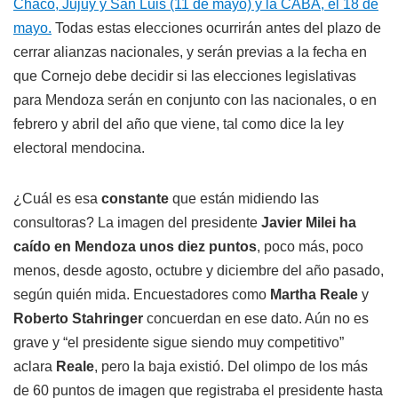
Chaco, Jujuy y San Luis (11 de mayo) y la CABA, el 18 de
mayo.
Todas estas elecciones ocurrirán antes del plazo de
cerrar alianzas nacionales, y serán previas a la fecha en
que Cornejo debe decidir si las elecciones legislativas
para Mendoza serán en conjunto con las nacionales, o en
febrero y abril del año que viene, tal como dice la ley
electoral mendocina.
¿Cuál es esa
constante
que están midiendo las
consultoras? La imagen del presidente
Javier Milei ha
caído en Mendoza unos diez puntos
, poco más, poco
menos, desde agosto, octubre y diciembre del año pasado,
según quién mida. Encuestadores como
Martha Reale
y
Roberto Stahringer
concuerdan en ese dato. Aún no es
grave y “el presidente sigue siendo muy competitivo”
aclara
Reale
, pero la baja existió. Del olimpo de los más
de 60 puntos de imagen que registraba el presidente hasta