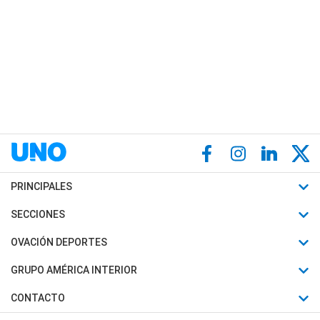
PRINCIPALES
Últimas Noticias
SECCIONES
Política
Horóscopo
OVACIÓN DEPORTES
Sociedad
Motores
Fútbol
GRUPO AMÉRICA INTERIOR
Policiales
Recetas
Mundial
Canal 7 en Vivo
CONTACTO
Judiciales
Trucos caseros
Automovilismo