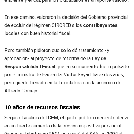
eficiente y eficaz para los ciudadanos es un aporte valioso”.
En ese camino, valoraron la decisión del Gobierno provincial
de excluir del régimen SIRCREB a los
contribuyentes
locales con buen historial fiscal.
Pero también pidieron que se le dé tratamiento -y
aprobación- al proyecto de reforma de la
Ley de
Responsabilidad Fiscal
que en su momento fue impulsado
por el ministro de Hacienda, Víctor Fayad, hace dos años,
pero quedó frenado en la Legislatura con la asunción de
Alfredo Cornejo.
10 años de recursos fiscales
Según el análisis del
CEM
, el gasto público creciente derivó
en un fuerte aumento de la presión impositiva provincial
(ingresos tributarios/PBG), que pasó del 3,6% en 2004 al