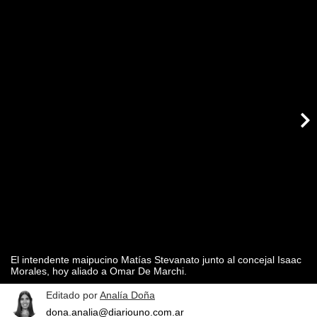
El intendente maipucino Matías Stevanato junto al concejal Isaac
Morales, hoy aliado a Omar De Marchi.
Editado por
Analía Doña
dona.analia@diariouno.com.ar