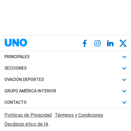
PRINCIPALES
Últimas Noticias
SECCIONES
Política
Horóscopo
OVACIÓN DEPORTES
Sociedad
Motores
Fútbol
GRUPO AMÉRICA INTERIOR
Policiales
Recetas
Mundial
Canal 7 en Vivo
CONTACTO
Judiciales
Trucos caseros
Automovilismo
Radio Nihuil
Acerca de Nosotros
Economia
Políticas de Privacidad
Términos y Condiciones
Series y Películas
Rugby
FM UNA
Contactanos
Decálogo ético de IA
Edictos y Solicitadas
Tenis
Radio Brava