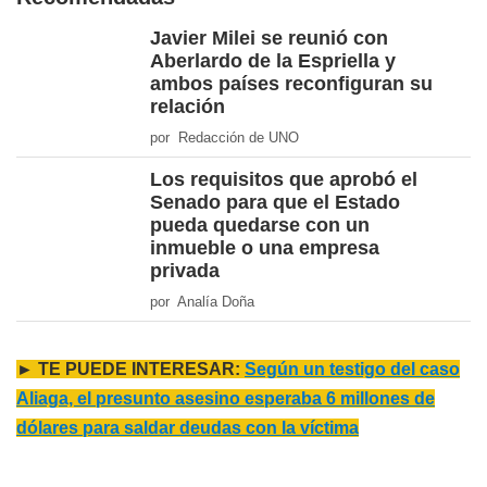
Javier Milei se reunió con
Aberlardo de la Espriella y
ambos países reconfiguran su
relación
por Redacción de UNO
Los requisitos que aprobó el
Senado para que el Estado
pueda quedarse con un
inmueble o una empresa
privada
por Analía Doña
► TE PUEDE INTERESAR:
Según un testigo del caso
Aliaga, el presunto asesino esperaba 6 millones de
dólares para saldar deudas con la víctima