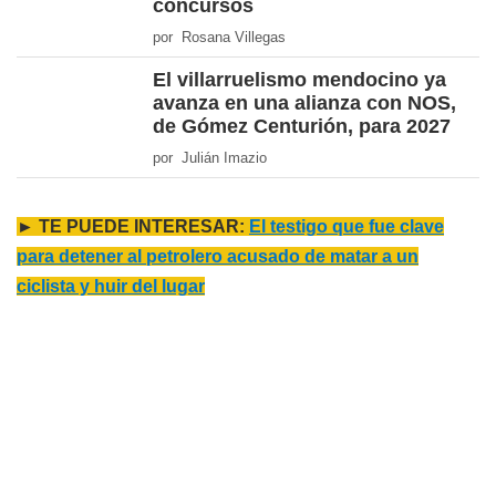
concursos
por Rosana Villegas
El villarruelismo mendocino ya
avanza en una alianza con NOS,
de Gómez Centurión, para 2027
por Julián Imazio
► TE PUEDE INTERESAR:
El testigo que fue clave
para detener al petrolero acusado de matar a un
ciclista y huir del lugar