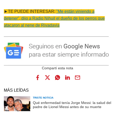
►TE PUEDE INTERESAR:
"Me están viniendo a
detener", dijo a Radio Nihuil el dueño de los perros que
atacaron al nene de Rivadavia
MÁS LEÍDAS
TRISTE NOTICIA
Qué enfermedad tenía Jorge Messi: la salud del
padre de Lionel Messi antes de su muerte