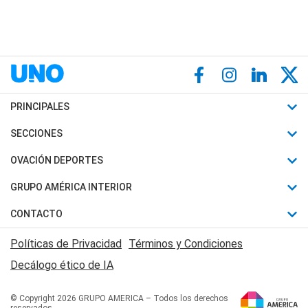
PRINCIPALES
Últimas Noticias
SECCIONES
Política
Horóscopo
OVACIÓN DEPORTES
Sociedad
Motores
Fútbol
GRUPO AMÉRICA INTERIOR
Policiales
Recetas
Mundial
Canal 7 en Vivo
CONTACTO
Judiciales
Trucos caseros
Automovilismo
Radio Nihuil
Acerca de Nosotros
Economia
Políticas de Privacidad
Términos y Condiciones
Series y Películas
Rugby
FM UNA
Contactanos
Decálogo ético de IA
Edictos y Solicitadas
Tenis
Radio Brava
Newsletter
Básquet
© Copyright 2026 GRUPO AMERICA – Todos los derechos
San Juan 8
reservados