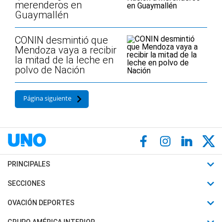
merenderos en
Guaymallén
CONIN desmintió que
Mendoza vaya a recibir
la mitad de la leche en
polvo de Nación
Página siguiente
PRINCIPALES
Últimas Noticias
SECCIONES
Política
Horóscopo
OVACIÓN DEPORTES
Sociedad
Motores
Fútbol