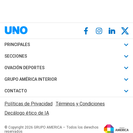
PRINCIPALES
Últimas Noticias
SECCIONES
Política
Horóscopo
OVACIÓN DEPORTES
Sociedad
Motores
Fútbol
GRUPO AMÉRICA INTERIOR
Policiales
Recetas
Mundial
Canal 7 en Vivo
CONTACTO
Judiciales
Trucos caseros
Automovilismo
Radio Nihuil
Acerca de Nosotros
Economia
Políticas de Privacidad
Términos y Condiciones
Series y Películas
Rugby
FM UNA
Contactanos
Decálogo ético de IA
Edictos y Solicitadas
Tenis
Radio Brava
Newsletter
Básquet
© Copyright 2026 GRUPO AMERICA – Todos los derechos
San Juan 8
reservados