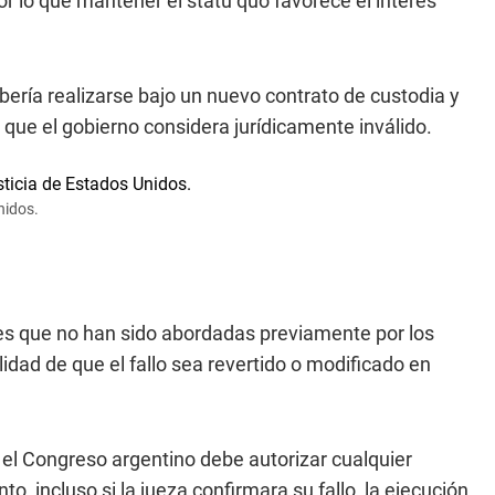
or lo que mantener el statu quo favorece el interés
ebería realizarse bajo un nuevo contrato de custodia y
 que el gobierno considera jurídicamente inválido.
nidos.
les que no han sido abordadas previamente por los
lidad de que el fallo sea revertido o modificado en
el Congreso argentino debe autorizar cualquier
nto, incluso si la jueza confirmara su fallo, la ejecución