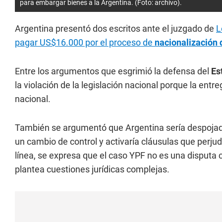
para embargar bienes a la Argentina. (Foto: archivo).
Argentina presentó dos escritos ante el juzgado de
L
pagar US$16.000 por el proceso de
nacionalización
Entre los argumentos que esgrimió la defensa del
Es
la violación de la legislación nacional porque la entr
nacional.
También se argumentó que Argentina sería despojada
un cambio de control y activaría cláusulas que perju
línea, se expresa que el caso YPF no es una disputa 
plantea cuestiones jurídicas complejas.