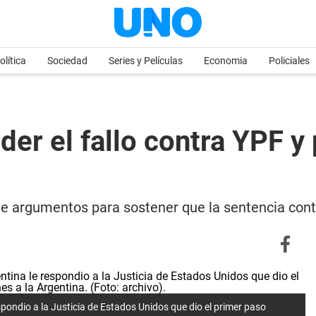
olítica
Sociedad
Series y Películas
Economia
Policiales
der el fallo contra YPF y
de argumentos para sostener que la sentencia con
espondio a la Justicia de Estados Unidos que dio el primer paso