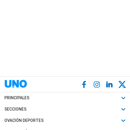
PRINCIPALES
Últimas Noticias
SECCIONES
Política
Horóscopo
OVACIÓN DEPORTES
Sociedad
Motores