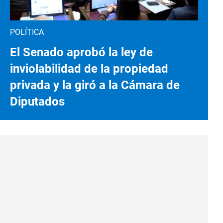
POLÍTICA
El Senado aprobó la ley de
inviolabilidad de la propiedad
privada y la giró a la Cámara de
Diputados