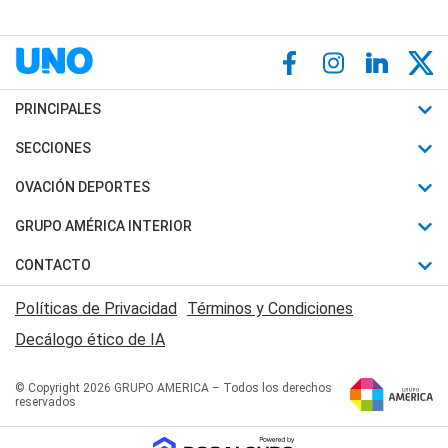
PRINCIPALES
Últimas Noticias
SECCIONES
Política
Horóscopo
OVACIÓN DEPORTES
Sociedad
Motores
Fútbol
GRUPO AMÉRICA INTERIOR
Policiales
Recetas
Mundial
Canal 7 en Vivo
CONTACTO
Judiciales
Trucos caseros
Automovilismo
Radio Nihuil
Acerca de Nosotros
Economia
Políticas de Privacidad
Términos y Condiciones
Series y Películas
Rugby
FM UNA
Contactanos
Decálogo ético de IA
Edictos y Solicitadas
Tenis
Radio Brava
Newsletter
Básquet
© Copyright 2026 GRUPO AMERICA – Todos los derechos
San Juan 8
reservados
Boxeo