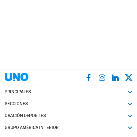
PRINCIPALES
Últimas Noticias
SECCIONES
Política
Horóscopo
OVACIÓN DEPORTES
Sociedad
Motores
Fútbol
GRUPO AMÉRICA INTERIOR
Policiales
Recetas