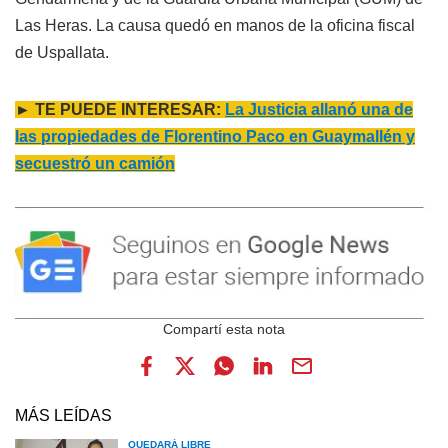
Las Heras. La causa quedó en manos de la oficina fiscal
de Uspallata.
► TE PUEDE INTERESAR:
La Justicia allanó una de
las propiedades de Florentino Paco en Guaymallén y
secuestró un camión
MÁS LEÍDAS
QUEDARÁ LIBRE