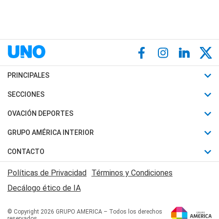
PRINCIPALES
Últimas Noticias
SECCIONES
Política
Horóscopo
OVACIÓN DEPORTES
Sociedad
Motores
Fútbol
GRUPO AMÉRICA INTERIOR
Policiales
Recetas
Mundial
Canal 7 en Vivo
CONTACTO
Judiciales
Trucos caseros
Automovilismo
Radio Nihuil
Acerca de Nosotros
Economia
Políticas de Privacidad
Términos y Condiciones
Series y Películas
Rugby
FM UNA
Contactanos
Decálogo ético de IA
Edictos y Solicitadas
Tenis
Radio Brava
Newsletter
Básquet
© Copyright 2026 GRUPO AMERICA – Todos los derechos
San Juan 8
reservados